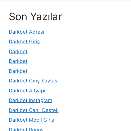
Son Yazılar
Darkbet Adresi
Darkbet Giriş
Darkbet
Darkbet
Darkbet
Darkbet Giriş Sayfası
Darkbet Altyapı
Darkbet Instagram
Darkbet Canlı Destek
Darkbet Mobil Giriş
Darkbet Bonus