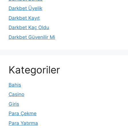
Darkbet Üyelik
Darkbet Kayıt
Darkbet Kaç Oldu
Darkbet Güvenilir Mi
Kategoriler
Bahis
Casino
Giriş
Para Çekme
Para Yatırma