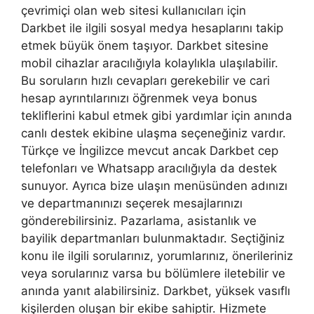
çevrimiçi olan web sitesi kullanıcıları için
Darkbet ile ilgili sosyal medya hesaplarını takip
etmek büyük önem taşıyor. Darkbet sitesine
mobil cihazlar aracılığıyla kolaylıkla ulaşılabilir.
Bu soruların hızlı cevapları gerekebilir ve cari
hesap ayrıntılarınızı öğrenmek veya bonus
tekliflerini kabul etmek gibi yardımlar için anında
canlı destek ekibine ulaşma seçeneğiniz vardır.
Türkçe ve İngilizce mevcut ancak Darkbet cep
telefonları ve Whatsapp aracılığıyla da destek
sunuyor. Ayrıca bize ulaşın menüsünden adınızı
ve departmanınızı seçerek mesajlarınızı
gönderebilirsiniz. Pazarlama, asistanlık ve
bayilik departmanları bulunmaktadır. Seçtiğiniz
konu ile ilgili sorularınız, yorumlarınız, önerileriniz
veya sorularınız varsa bu bölümlere iletebilir ve
anında yanıt alabilirsiniz. Darkbet, yüksek vasıflı
kişilerden oluşan bir ekibe sahiptir. Hizmete