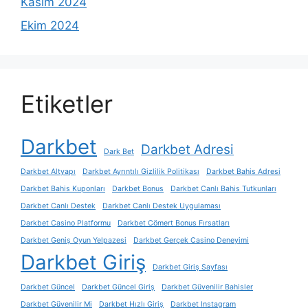
Kasım 2024
Ekim 2024
Etiketler
Darkbet
Darkbet Adresi
Dark Bet
Darkbet Altyapı
Darkbet Ayrıntılı Gizlilik Politikası
Darkbet Bahis Adresi
Darkbet Bahis Kuponları
Darkbet Bonus
Darkbet Canlı Bahis Tutkunları
Darkbet Canlı Destek
Darkbet Canlı Destek Uygulaması
Darkbet Casino Platformu
Darkbet Cömert Bonus Fırsatları
Darkbet Geniş Oyun Yelpazesi
Darkbet Gerçek Casino Deneyimi
Darkbet Giriş
Darkbet Giriş Sayfası
Darkbet Güncel
Darkbet Güncel Giriş
Darkbet Güvenilir Bahisler
Darkbet Güvenilir Mi
Darkbet Hızlı Giriş
Darkbet Instagram