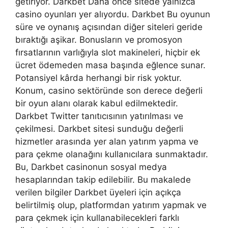
getiriyor. Darkbet Daha önce sitede yalnızca
casino oyunları yer alıyordu. Darkbet Bu oyunun
süre ve oynanış açısından diğer siteleri geride
bıraktığı aşikar. Bonusların ve promosyon
fırsatlarının varlığıyla slot makineleri, hiçbir ek
ücret ödemeden masa başında eğlence sunar.
Potansiyel kârda herhangi bir risk yoktur.
Konum, casino sektöründe son derece değerli
bir oyun alanı olarak kabul edilmektedir.
Darkbet Twitter tanıtıcısının yatırılması ve
çekilmesi. Darkbet sitesi sunduğu değerli
hizmetler arasında yer alan yatırım yapma ve
para çekme olanağını kullanıcılara sunmaktadır.
Bu, Darkbet casinonun sosyal medya
hesaplarından takip edilebilir. Bu makalede
verilen bilgiler Darkbet üyeleri için açıkça
belirtilmiş olup, platformdan yatırım yapmak ve
para çekmek için kullanabilecekleri farklı