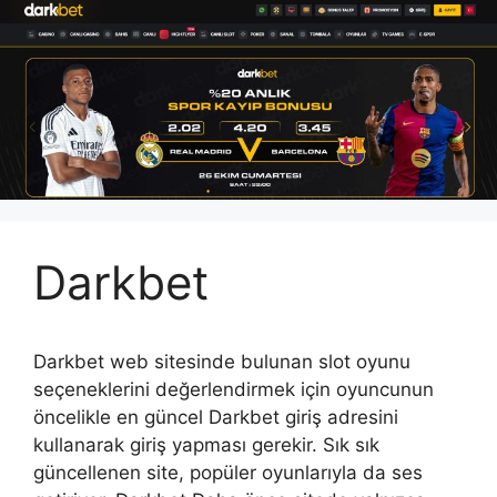
Darkbet
Darkbet web sitesinde bulunan slot oyunu
seçeneklerini değerlendirmek için oyuncunun
öncelikle en güncel Darkbet giriş adresini
kullanarak giriş yapması gerekir. Sık sık
güncellenen site, popüler oyunlarıyla da ses