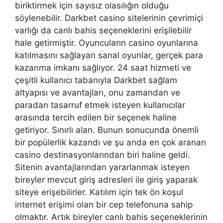
biriktirmek için sayısız olasılığın olduğu
söylenebilir. Darkbet casino sitelerinin çevrimiçi
varlığı da canlı bahis seçeneklerini erişilebilir
hale getirmiştir. Oyuncuların casino oyunlarına
katılmasını sağlayan sanal oyunlar, gerçek para
kazanma imkanı sağlıyor. 24 saat hizmeti ve
çeşitli kullanıcı tabanıyla Darkbet sağlam
altyapısı ve avantajları, onu zamandan ve
paradan tasarruf etmek isteyen kullanıcılar
arasında tercih edilen bir seçenek haline
getiriyor. Sınırlı alan. Bunun sonucunda önemli
bir popülerlik kazandı ve şu anda en çok aranan
casino destinasyonlarından biri haline geldi.
Sitenin avantajlarından yararlanmak isteyen
bireyler mevcut giriş adresleri ile giriş yaparak
siteye erişebilirler. Katılım için tek ön koşul
internet erişimi olan bir cep telefonuna sahip
olmaktır. Artık bireyler canlı bahis seçeneklerinin