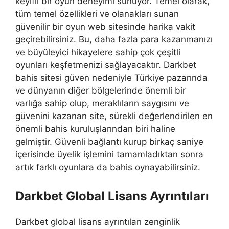
keyifli bir oyun deneyimi sunuyor. Temel olarak,
tüm temel özellikleri ve olanakları sunan
güvenilir bir oyun web sitesinde harika vakit
geçirebilirsiniz. Bu, daha fazla para kazanmanızı
ve büyüleyici hikayelere sahip çok çeşitli
oyunları keşfetmenizi sağlayacaktır. Darkbet
bahis sitesi güven nedeniyle Türkiye pazarında
ve dünyanın diğer bölgelerinde önemli bir
varlığa sahip olup, meraklıların saygısını ve
güvenini kazanan site, sürekli değerlendirilen en
önemli bahis kuruluşlarından biri haline
gelmiştir. Güvenli bağlantı kurup birkaç saniye
içerisinde üyelik işlemini tamamladıktan sonra
artık farklı oyunlara da bahis oynayabilirsiniz.
Darkbet Global Lisans Ayrıntıları
Darkbet global lisans ayrıntıları zenginlik