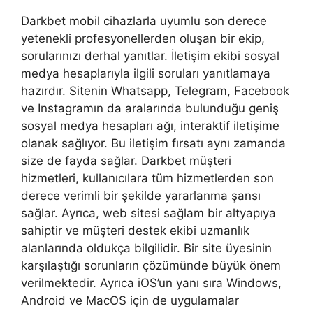
Darkbet mobil cihazlarla uyumlu son derece
yetenekli profesyonellerden oluşan bir ekip,
sorularınızı derhal yanıtlar. İletişim ekibi sosyal
medya hesaplarıyla ilgili soruları yanıtlamaya
hazırdır. Sitenin Whatsapp, Telegram, Facebook
ve Instagramın da aralarında bulunduğu geniş
sosyal medya hesapları ağı, interaktif iletişime
olanak sağlıyor. Bu iletişim fırsatı aynı zamanda
size de fayda sağlar. Darkbet müşteri
hizmetleri, kullanıcılara tüm hizmetlerden son
derece verimli bir şekilde yararlanma şansı
sağlar. Ayrıca, web sitesi sağlam bir altyapıya
sahiptir ve müşteri destek ekibi uzmanlık
alanlarında oldukça bilgilidir. Bir site üyesinin
karşılaştığı sorunların çözümünde büyük önem
verilmektedir. Ayrıca iOS’un yanı sıra Windows,
Android ve MacOS için de uygulamalar