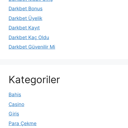
Darkbet Bonus
Darkbet Üyelik
Darkbet Kayıt
Darkbet Kaç Oldu
Darkbet Güvenilir Mi
Kategoriler
Bahis
Casino
Giriş
Para Çekme