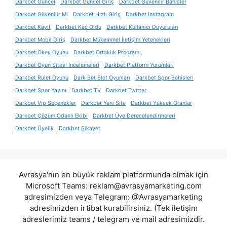
Darkbet Güncel
Darkbet Güncel Giriş
Darkbet Güvenilir Bahisler
Darkbet Güvenilir Mi
Darkbet Hızlı Giriş
Darkbet Instagram
Darkbet Kayıt
Darkbet Kaç Oldu
Darkbet Kullanıcı Duyuruları
Darkbet Mobil Giriş
Darkbet Mükemmel İletişim Yetenekleri
Darkbet Okey Oyunu
Darkbet Ortaklık Programı
Darkbet Oyun Sitesi İncelemeleri
Darkbet Platform Yorumları
Darkbet Rulet Oyunu
Dark Bet Slot Oyunları
Darkbet Spor Bahisleri
Darkbet Spor Yayını
Darkbet TV
Darkbet Twitter
Darkbet Vip Seçenekler
Darkbet Yeni Site
Darkbet Yüksek Oranlar
Darkbet Çözüm Odaklı Ekibi
Darkbet Üye Derecelendirmeleri
Darkbet Üyelik
Darkbet Şikayet
Avrasya'nın en büyük reklam platformunda olmak için
Microsoft Teams:
reklam@avrasyamarketing.com
adresimizden veya Telegram: @Avrasyamarketing
adresimizden irtibat kurabilirsiniz. (Tek iletişim
adreslerimiz teams / telegram ve mail adresimizdir.