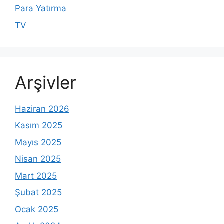
Para Yatırma
TV
Arşivler
Haziran 2026
Kasım 2025
Mayıs 2025
Nisan 2025
Mart 2025
Şubat 2025
Ocak 2025