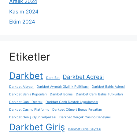
Aralık 2024
Kasım 2024
Ekim 2024
Etiketler
Darkbet
Darkbet Adresi
Dark Bet
Darkbet Altyapı
Darkbet Ayrıntılı Gizlilik Politikası
Darkbet Bahis Adresi
Darkbet Bahis Kuponları
Darkbet Bonus
Darkbet Canlı Bahis Tutkunları
Darkbet Canlı Destek
Darkbet Canlı Destek Uygulaması
Darkbet Casino Platformu
Darkbet Cömert Bonus Fırsatları
Darkbet Geniş Oyun Yelpazesi
Darkbet Gerçek Casino Deneyimi
Darkbet Giriş
Darkbet Giriş Sayfası