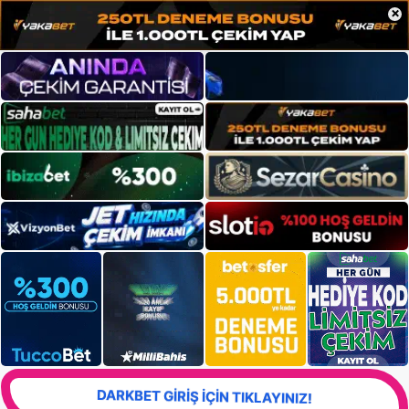
×
DARKBET GİRİŞ İÇİN TIKLAYINIZ!