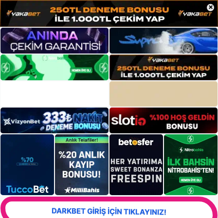
×
DARKBET GİRİŞ İÇİN TIKLAYINIZ!