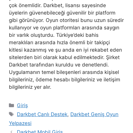
çok önemlidir. Darkbet, lisansı sayesinde
üyelerin güvenebileceği güvenilir bir platform
gibi görünüyor. Oyun otoritesi bunu uzun süredir
kullanıyor ve oyun platformları arasında saygın
bir varlık oluşturdu. Türkiye’deki bahis
meraklıları arasında hızla önemli bir takipçi
kitlesi kazanmış ve şu anda en iyi rekabet eden
sitelerden biri olarak kabul edilmektedir. Şirket
Darkbet tarafından kuruldu ve denetlendi.
Uygulamanın temel bileşenleri arasında kişisel
bilgileriniz, ödeme hesabı bilgileriniz ve iletişim
bilgileriniz yer alır.
Kategoriler
Giriş
Etiketler
Darkbet Canlı Destek
,
Darkbet Geniş Oyun
Yelpazesi
Darkbet Mobil Giriş