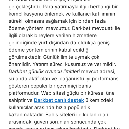
gerçekleştirdi. Para yatırmayla ilgili herhangi bir
komplikasyonu önlemek ve kullanıcı katılımının
sürekli olmasını sağlamak için birden fazla
ödeme yöntemi mevcuttur. Darkbet mevduatı ile
ilgili olarak bireylere verilen hizmetlere
gelindiğinde yurt dışından da oldukça geniş
ödeme yöntemlerinin kabul edildiği
görülmektedir. Günlük limite uymak çok
önemlidir. Yatırım süreci kusursuz ve verimlidir.
Darkbet günlük oyuncu limitleri
mevcut adresi,
şu anda aktif olan ve olağanüstü iyi performans
gösteren popüler bir çevrimiçi bahis
platformudur. Web sitesi güçlü bir küresel üne
sahiptir ve
Darkbet canlı destek
ülkemizdeki
kullanıcılar arasında hızla popülerlik
kazanmaktadır. Bahis siteleri ile kullanıcıları
arasındaki güven sorunları sonucunda çok
sayıda sorun ortaya çıkabilmektedir. Darkbet bu