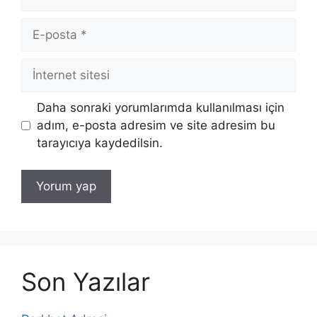
E-
posta
İnternet
sitesi
Daha sonraki yorumlarımda kullanılması için
adım, e-posta adresim ve site adresim bu
tarayıcıya kaydedilsin.
Son Yazılar