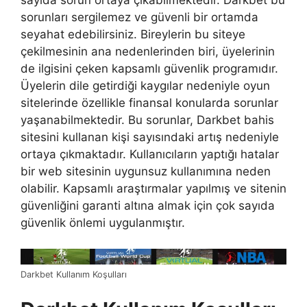
sorunları sergilemez ve güvenli bir ortamda
seyahat edebilirsiniz. Bireylerin bu siteye
çekilmesinin ana nedenlerinden biri, üyelerinin
de ilgisini çeken kapsamlı güvenlik programıdır.
Üyelerin dile getirdiği kaygılar nedeniyle oyun
sitelerinde özellikle finansal konularda sorunlar
yaşanabilmektedir. Bu sorunlar, Darkbet bahis
sitesini kullanan kişi sayısındaki artış nedeniyle
ortaya çıkmaktadır. Kullanıcıların yaptığı hatalar
bir web sitesinin uygunsuz kullanımına neden
olabilir. Kapsamlı araştırmalar yapılmış ve sitenin
güvenliğini garanti altına almak için çok sayıda
güvenlik önlemi uygulanmıştır.
Darkbet Kullanım Koşulları