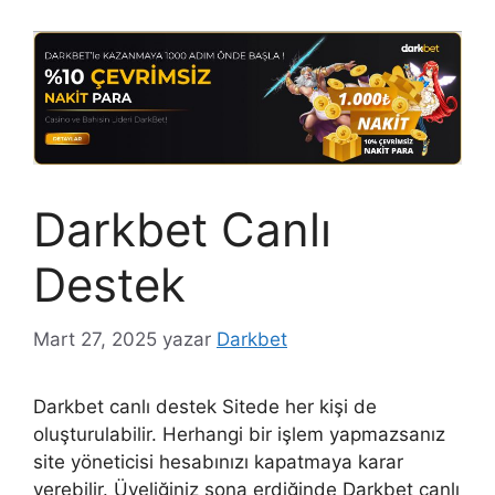
Darkbet Canlı
Destek
Mart 27, 2025
yazar
Darkbet
Darkbet canlı destek Sitede her kişi de
oluşturulabilir. Herhangi bir işlem yapmazsanız
site yöneticisi hesabınızı kapatmaya karar
verebilir. Üyeliğiniz sona erdiğinde Darkbet canlı