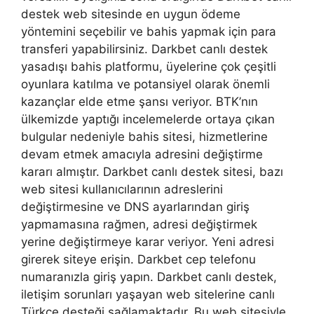
destek web sitesinde en uygun ödeme
yöntemini seçebilir ve bahis yapmak için para
transferi yapabilirsiniz. Darkbet canlı destek
yasadışı bahis platformu, üyelerine çok çeşitli
oyunlara katılma ve potansiyel olarak önemli
kazançlar elde etme şansı veriyor. BTK’nın
ülkemizde yaptığı incelemelerde ortaya çıkan
bulgular nedeniyle bahis sitesi, hizmetlerine
devam etmek amacıyla adresini değiştirme
kararı almıştır. Darkbet canlı destek sitesi, bazı
web sitesi kullanıcılarının adreslerini
değiştirmesine ve DNS ayarlarından giriş
yapmamasına rağmen, adresi değiştirmek
yerine değiştirmeye karar veriyor. Yeni adresi
girerek siteye erişin. Darkbet cep telefonu
numaranızla giriş yapın. Darkbet canlı destek,
iletişim sorunları yaşayan web sitelerine canlı
Türkçe desteği sağlamaktadır. Bu web sitesiyle