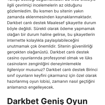
ilgili çevrimiçi incelemelerin az olduğunu
gözlemledim. Bu kısmen bu sitenin yakın
zamanda eklenmesinden kaynaklanmaktadır.
Darkbet canlı destek Maalesef şikayette durum
böyle değildi. Sürekli olarak ödeme yapmamak
olağan bir durum haline gelirse, bu şikayetlerin
internette kolaylıkla paylaşılabileceğini
unutmamak çok önemlidir. Sitenin güvenilirliği
gerçekten olağanüstü. Darkbet canlı destek
casino oyunlarında profesyonel olmak ve lüks
casinoların zenginliğini deneyimlemekle
ilgileniyor musunuz? Darkbet canlı destek Birinci
sınıf oyunların keyfini çıkarmanız için özel olarak
hazırlanmış oyun lobisi, zamanın nasıl geçtiğini
anlamanızı engelleyecek.
Darkbet Geniş Oyun