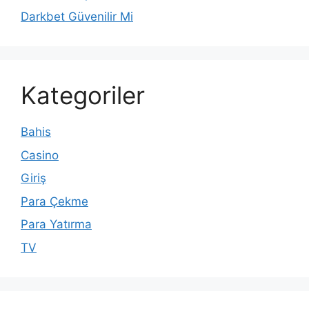
Darkbet Güvenilir Mi
Kategoriler
Bahis
Casino
Giriş
Para Çekme
Para Yatırma
TV