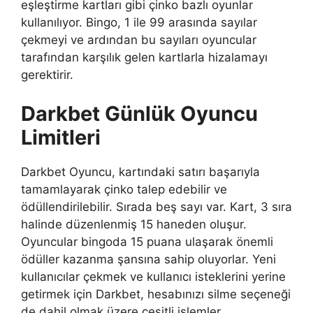
eşleştirme kartları gibi çinko bazlı oyunlar
kullanılıyor. Bingo, 1 ile 99 arasında sayılar
çekmeyi ve ardından bu sayıları oyuncular
tarafından karşılık gelen kartlarla hizalamayı
gerektirir.
Darkbet Günlük Oyuncu
Limitleri
Darkbet Oyuncu, kartındaki satırı başarıyla
tamamlayarak çinko talep edebilir ve
ödüllendirilebilir. Sırada beş sayı var. Kart, 3 sıra
halinde düzenlenmiş 15 haneden oluşur.
Oyuncular bingoda 15 puana ulaşarak önemli
ödüller kazanma şansına sahip oluyorlar. Yeni
kullanıcılar çekmek ve kullanıcı isteklerini yerine
getirmek için Darkbet, hesabınızı silme seçeneği
de dahil olmak üzere çeşitli işlemler