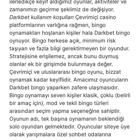
ilerledikçe keyif aldığımız oyunlar, aktiviteler ve
zamanımızı geçirme şeklimiz de değişiyor.
Darkbet kullanım koşulları
Çevrimiçi casino
platformlarının varlığına rağmen, bingo
oynamaktan hoşlanan kişiler hala Darkbet bingo
oynuyor. Bingo herkese açık, minimum risk
taşıyan ve fazla bilgi gerektirmeyen bir oyundur.
Stratejisine erişilemez, ancak bunu duymuş
olanlar ek bir girişimde bulunmaya değer.
Çevrimiçi ve uluslararası bingo oyunu, bizzat
oynamak kadar keyiflidir. Amacımız oyuncuların
Darkbet bingo yaparken zafere ulaşmasıdır.
Bingo oynamayı seven kişiler klasik, çoklu (belirli
bir amaç için), mod ve tekli bingo türleri
arasından seçim yapma seçeneğine sahiptir.
Oyunun adı, tek başına oynamanın beklendiği
solo oyundan gelmektedir. Oyuncular siteye üye
olarak yarışmalara özel sohbet odalarına